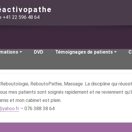
éactivopathe
ie +41 22 596 48 64
rmations
DVD
Témoignages de patients
C
Reboutologie, ReboutoPathie, Massage. La discipline qui réussit
 tous mes patients sont soignés rapidement et ne reviennent qu’à 
amis et mon cabinet est plein.
@yahoo.fr
– 076 388 38 64