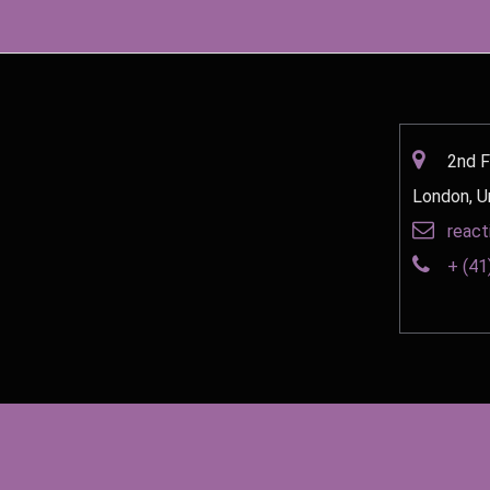
2nd F
London, U
react
+ (41