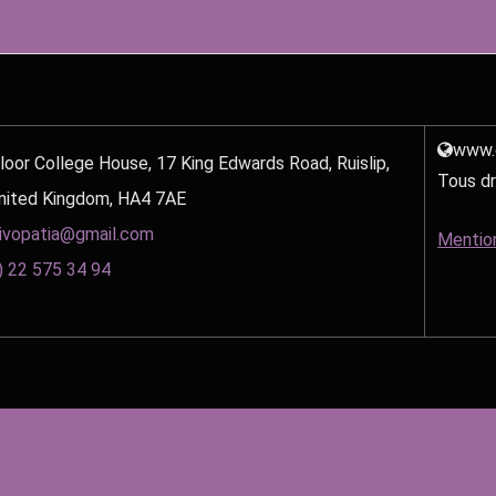
www.d
loor College House, 17 King Edwards Road, Ruislip,
Tous dr
nited Kingdom, HA4 7AE
ivopatia@gmail.com
Mentio
) 22 575 34 94