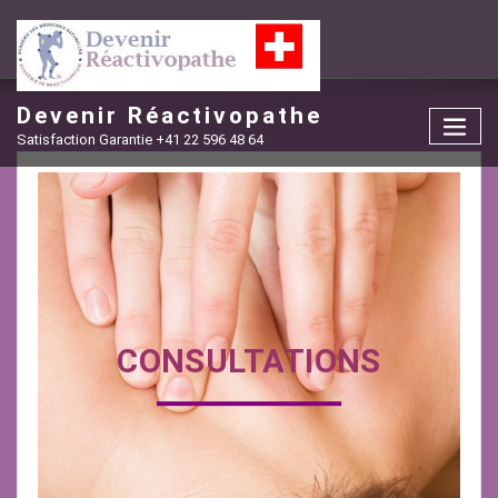
Skip
to
content
Devenir Réactivopathe
Satisfaction Garantie +41 22 596 48 64
CONSULTATIONS