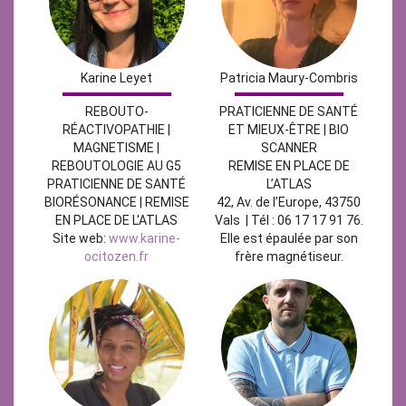
Karine Leyet
Patricia Maury-Combris
REBOUTO-
PRATICIENNE DE SANTÉ
RÉACTIVOPATHIE |
ET MIEUX-ÊTRE | BIO
MAGNETISME |
SCANNER
REBOUTOLOGIE AU G5
REMISE EN PLACE DE
PRATICIENNE DE SANTÉ
L’ATLAS
BIORÉSONANCE | REMISE
42, Av. de l’Europe, 43750
EN PLACE DE L'ATLAS
Vals | Tél : 06 17 17 91 76.
Site web:
www.karine-
Elle est épaulée par son
ocitozen.fr
frère magnétiseur.