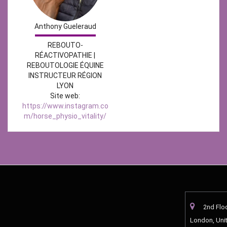
Anthony Gueleraud
REBOUTO-
RÉACTIVOPATHIE |
REBOUTOLOGIE ÉQUINE
INSTRUCTEUR RÉGION
LYON
Site web:
https://www.instagram.co
m/horse_physio_vitality/
2nd Flo
London, Uni