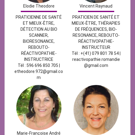
Elodie Theodore
Vincent Raynaud
PRATICIENNE DE SANTÉ
PRATICIEN DE SANTÉ ET
ET MIEUX-ÊTRE,
MIEUX-ÊTRE, THÉRAPIES
DÉTECTION AU BIO
DE FRÉQUENCES, BIO-
SCANNER,
RESONANCE, REBOUTO-
BIORESONANCE,
RÉACTIVOPATHIE-
REBOUTO-
INSTRUCTEUR
RÉACTIVOPATHIE-
Tél : +(41) 079 801 78 54 |
INSTRUCTRICE
reactivopathie.romandie
Tél : 596 696 850 705 |
@gmail.com
etheodore.972@gmail.co
m
Marie-Françoise André