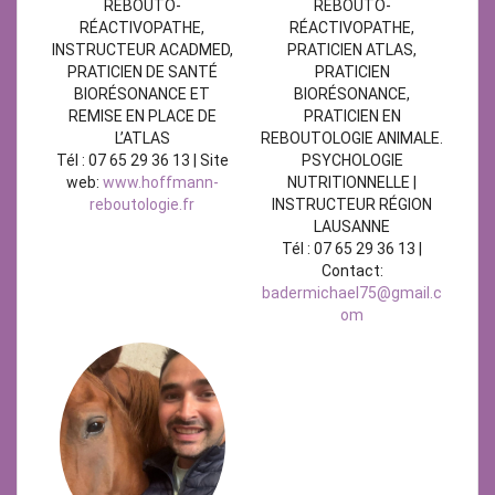
REBOUTO-
REBOUTO-
RÉACTIVOPATHE,
RÉACTIVOPATHE,
PRATICIEN ATLAS,
INSTRUCTEUR ACADMED,
PRATICIEN
PRATICIEN DE SANTÉ
BIORÉSONANCE,
BIORÉSONANCE ET
PRATICIEN EN
REMISE EN PLACE DE
REBOUTOLOGIE ANIMALE.
L’ATLAS
PSYCHOLOGIE
Tél : 07 65 29 36 13 | Site
NUTRITIONNELLE |
web:
www.hoffmann-
INSTRUCTEUR RÉGION
reboutologie.fr
LAUSANNE
Tél : 07 65 29 36 13 |
Contact:
badermichael75@gmail.c
om