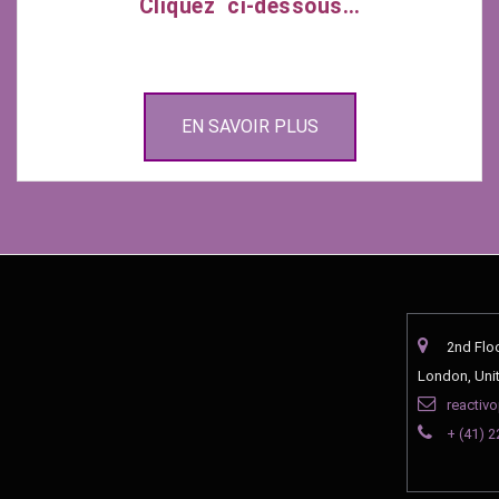
Cliquez ci-dessous…
EN SAVOIR PLUS
2nd Flo
London, Uni
reactiv
+ (41) 2