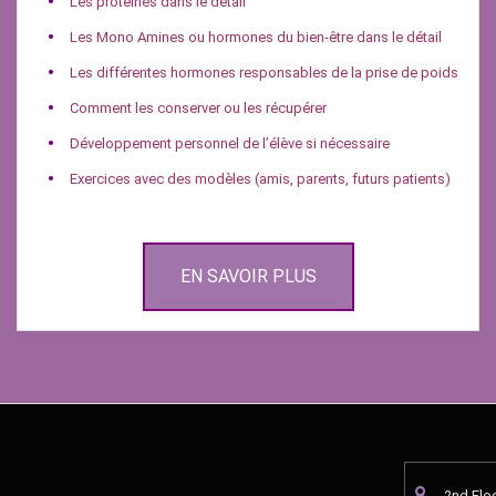
Les protéines dans le détail
Les Mono Amines ou hormones du bien-être dans le détail
Les différentes hormones responsables de la prise de poids
Comment les conserver ou les récupérer
Développement personnel de l’élève si nécessaire
Exercices avec des modèles (amis, parents, futurs patients)
EN SAVOIR PLUS
2nd Flo