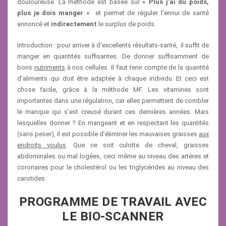
douloureuse. La méthode est basée sur
« Plus j’ai du poids,
plus je dois manger »
et permet de réguler l’ennui de santé
annoncé et
indirectement
le surplus de poids.
Introduction : pour arriver à d’excellents résultats-santé, il suffit de
manger en quantités suffisantes. De donner suffisamment de
bons
nutriments
à nos cellules. Il faut tenir compte de la quantité
d’aliments qui doit être adaptée à chaque individu. Et ceci est
chose facile, grâce à la méthode MF. Les vitamines sont
importantes dans une régulation, car elles permettent de combler
le manque qui s’est creusé durant ces dernières années. Mais
lesquelles donner ? En mangeant et en respectant les quantités
(sans peser), il est possible d’éliminer les mauvaises graisses
aux
endroits voulus
. Que ce soit culotte de cheval, graisses
abdominales ou mal logées, ceci même au niveau des artères et
coronaires pour le cholestérol ou les triglycérides au niveau des
carotides.
PROGRAMME DE TRAVAIL AVEC
LE BIO-SCANNER