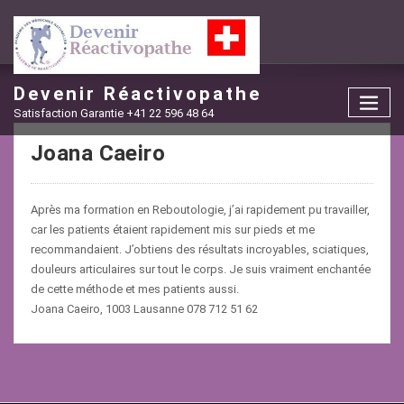
Skip
to
content
Devenir Réactivopathe
Satisfaction Garantie +41 22 596 48 64
Joana Caeiro
Après ma formation en Reboutologie, j’ai rapidement pu travailler,
car les patients étaient rapidement mis sur pieds et me
recommandaient. J’obtiens des résultats incroyables, sciatiques,
douleurs articulaires sur tout le corps. Je suis vraiment enchantée
de cette méthode et mes patients aussi.
Joana Caeiro, 1003 Lausanne 078 712 51 62