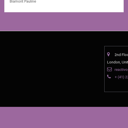
Biamont Pauline
2nd Flo
London, Uni
reactiv
+ (41) 2