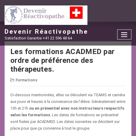
Skip
to
content
Devenir Réactivopathe
Satisfaction Garantie +41 22 596 48 64
Les formations ACADMED par
ordre de préférence des
thérapeutes.
Formations
Ci-dessous mentionnées, elles se déroulent via TEAMS et caméra
aux jours et heures à la convenance de l’élève. Généralement entre
13h et 21h
ou en présentiel avec nos instructeurs respectifs
selon les formations
. Les dates de formations en présentiel
sont fixées par ACADMED. Les dates suivantes se décident sur
place pour que ça convienne à tout le groupe.