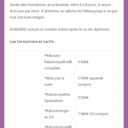
Durée des formations: en présentiel, entre 5 à 8 jours, à raison
d’un jour par mois. À distance, au rythme de l’élève jusqu’à ce que
tout soit bien intégré.
ACADMED assure un soutien même après le ou les diplômes.
Les formations et tarifs :
*Rebouto-
Réactivopathie®
3’600€
complète
*Atlas par la
2’500€ appareil
suite
compris
*Réactivopathe
5’200€
Spécialiste
*Reboutologie
1’980€ G5 compris
au G5
*Reboutologie®