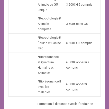
Animale au G5
3’200€ G5 compris
unique
*Reboutologie®
Animale
3’600€ sans G5
complète
*Reboutologie®
Équine et Canine
6’500€ G5 compris
PRO
*Biorésonance
et Quantum
6’500€ appareils
Humains et
compris
Animaux
*Biorésonance II
6’800€ appareil
avec les
compris
maladies
Formation à distance avec la fondatrice