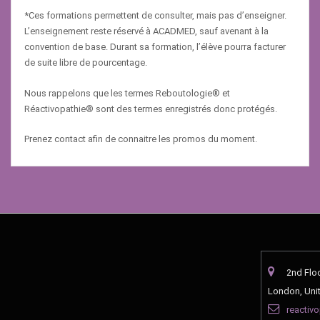
*Ces formations permettent de consulter, mais pas d’enseigner.
L’enseignement reste réservé à ACADMED, sauf avenant à la
convention de base. Durant sa formation, l’élève pourra facturer
de suite libre de pourcentage.
Nous rappelons que les termes Reboutologie® et
Réactivopathie® sont des termes enregistrés donc protégés.
Prenez contact afin de connaitre les promos du moment.
2nd Flo
London, Uni
reactiv