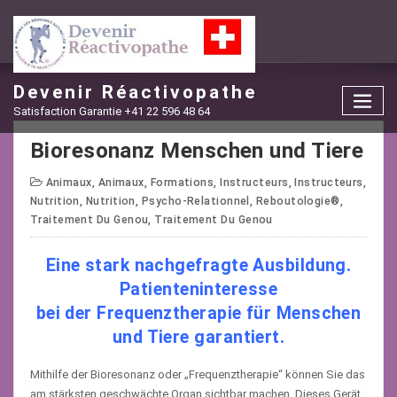
Skip
to
content
Devenir Réactivopathe
Satisfaction Garantie +41 22 596 48 64
Bioresonanz Menschen und Tiere
Animaux
,
Animaux
,
Formations
,
Instructeurs
,
Instructeurs
,
Nutrition
,
Nutrition
,
Psycho-Relationnel
,
Reboutologie®
,
Traitement Du Genou
,
Traitement Du Genou
Eine stark nachgefragte Ausbildung.
Patienteninteresse
bei der Frequenztherapie für Menschen
und Tiere garantiert.
Mithilfe der Bioresonanz oder „Frequenztherapie“ können Sie das
am stärksten geschwächte Organ sichtbar machen. Dieses Gerät