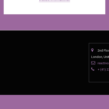
2nd Flo
London, Uni
reactiv
+ (41) 2