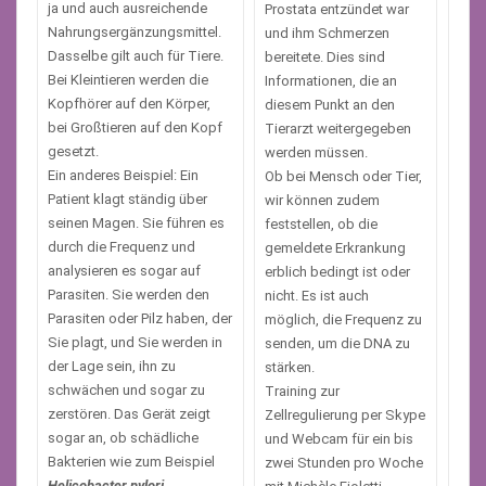
ja und auch ausreichende
Prostata entzündet war
Nahrungsergänzungsmittel.
und ihm Schmerzen
Dasselbe gilt auch für Tiere.
bereitete. Dies sind
Bei Kleintieren werden die
Informationen, die an
Kopfhörer auf den Körper,
diesem Punkt an den
bei Großtieren auf den Kopf
Tierarzt weitergegeben
gesetzt.
werden müssen.
Ein anderes Beispiel: Ein
Ob bei Mensch oder Tier,
Patient klagt ständig über
wir können zudem
seinen Magen. Sie führen es
feststellen, ob die
durch die Frequenz und
gemeldete Erkrankung
analysieren es sogar auf
erblich bedingt ist oder
Parasiten. Sie werden den
nicht. Es ist auch
Parasiten oder Pilz haben, der
möglich, die Frequenz zu
Sie plagt, und Sie werden in
senden, um die DNA zu
der Lage sein, ihn zu
stärken.
schwächen und sogar zu
Training zur
zerstören. Das Gerät zeigt
Zellregulierung per Skype
sogar an, ob schädliche
und Webcam für ein bis
Bakterien wie zum Beispiel
zwei Stunden pro Woche
Helicobacter pylori