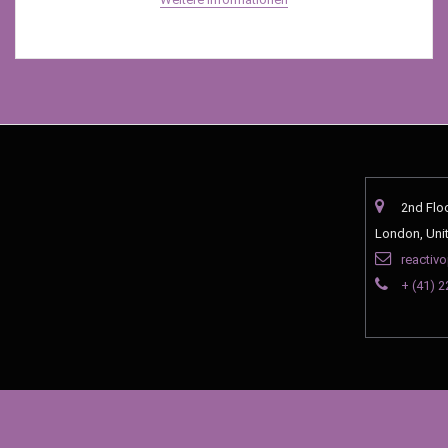
2nd Flo
London, Uni
reactiv
+ (41) 2