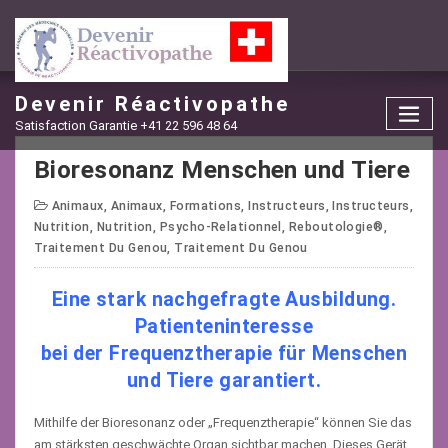
Skip
to
content
Devenir Réactivopathe
Satisfaction Garantie +41 22 596 48 64
Bioresonanz Menschen und Tiere
Animaux
,
Animaux
,
Formations
,
Instructeurs
,
Instructeurs
,
Nutrition
,
Nutrition
,
Psycho-Relationnel
,
Reboutologie®
,
Traitement Du Genou
,
Traitement Du Genou
Eine stark nachgefragte Ausbildung.
Patienteninteresse
bei der Frequenztherapie für Menschen
und Tiere garantiert.
Mithilfe der Bioresonanz oder „Frequenztherapie“ können Sie das
am stärksten geschwächte Organ sichtbar machen. Dieses Gerät