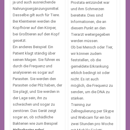
ja und auch ausreichende
Prostata entzündet war
Nahrungsergänzungsmittel.
und ihm Schmerzen
Dasselbe gilt auch für Tiere.
bereitete. Dies sind
Bei Kleintieren werden die
Informationen, die an
Kopfhörer auf den Körper,
diesem Punkt an den
bei Großtieren auf den Kopf
Tierarzt weitergegeben
gesetzt.
werden müssen.
Ein anderes Beispiel: Ein
Ob bei Mensch oder Tier,
Patient klagt ständig über
wir können zudem
seinen Magen. Sie führen es
feststellen, ob die
durch die Frequenz und
gemeldete Erkrankung
analysieren es sogar auf
erblich bedingt ist oder
Parasiten. Sie werden den
nicht. Es ist auch
Parasiten oder Pilz haben, der
möglich, die Frequenz zu
Sie plagt, und Sie werden in
senden, um die DNA zu
der Lage sein, ihn zu
stärken.
schwächen und sogar zu
Training zur
zerstören. Das Gerät zeigt
Zellregulierung per Skype
sogar an, ob schädliche
und Webcam für ein bis
Bakterien wie zum Beispiel
zwei Stunden pro Woche
Helicobacter pylori