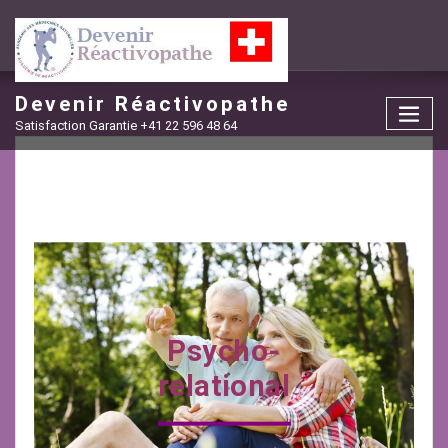
Skip
to
content
Devenir Réactivopathe
Satisfaction Garantie +41 22 596 48 64
Psycho-
relational