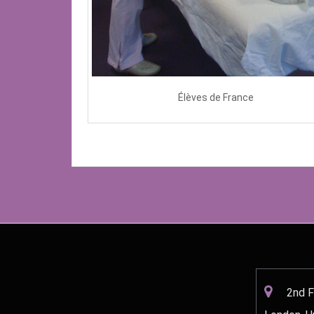
Élèves de France
2nd F