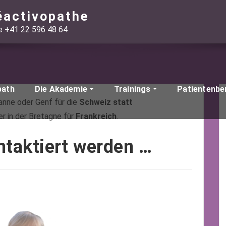
éactivopathe
ie +41 22 596 48 64
path
Die Akademie
Trainings
Patientenbe
sanne oder Genf für die
Schweiz statt
er in der Bretagne für
Frankreich
.
ntaktiert werden …