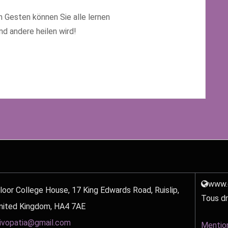
 Gesten können Sie alle lernen
nd andere heilen wird!
eren Sie uns
www.d
loor College House, 17 King Edwards Road, Ruislip,
Tous dr
nited Kingdom, HA4 7AE
ivopatia@gmail.com
Mentio