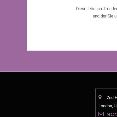
Diese lebensrettenden
und der Sie u
Kontakti
2nd F
London, U
react