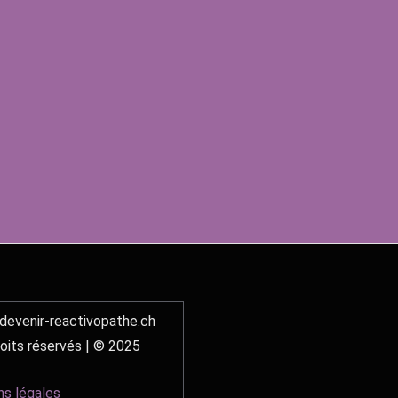
evenir-reactivopathe.ch
oits réservés | © 2025
ns légales