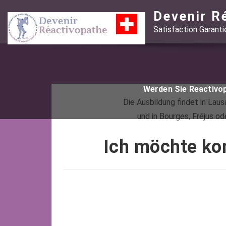
Skip
Devenir R
to
Satisfaction Garant
content
Werden Sie Reactivo
Die Ausbildung findet in Lau
und in Bourges, Fréjus od
Ich möchte ko